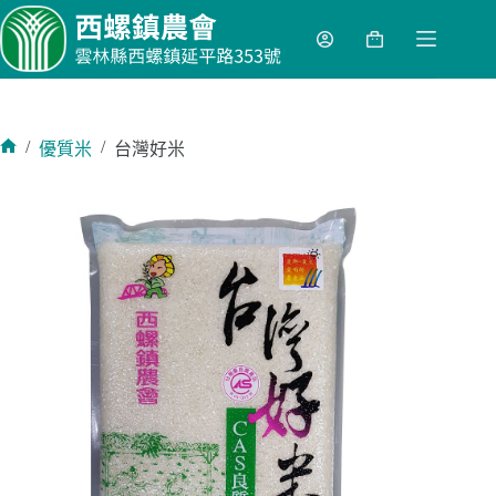
跳
至
購
主
物
要
車
內
容
/
/
優質米
台灣好米
首
頁