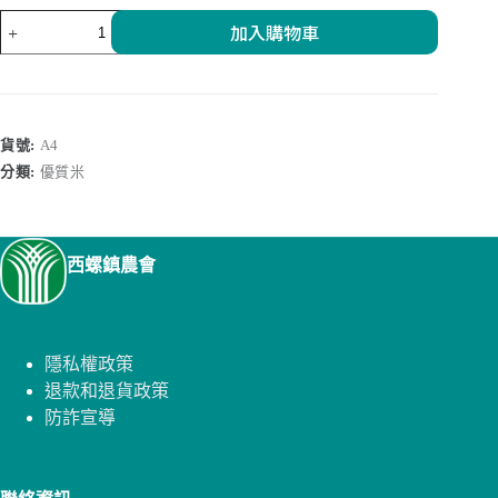
台
加入購物車
灣
好
米
數
量
貨號:
A4
分類:
優質米
西螺鎮農會
隱私權政策
退款和退貨政策
防詐宣導